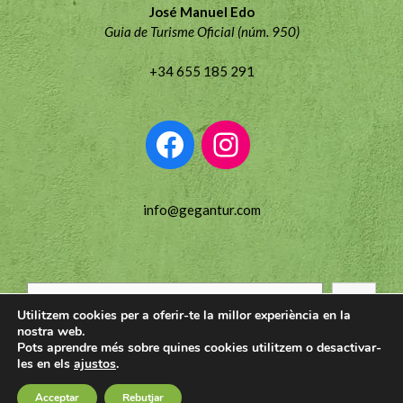
José Manuel Edo
Guia de Turisme Oficial (núm. 950)
+34 655 185 291
info@gegantur.com
Utilitzem cookies per a oferir-te la millor experiència en la
nostra web.
Pots aprendre més sobre quines cookies utilitzem o desactivar-
les en els
ajustos
.
2026 © GEGANTUR Nº Reg.: NR-CS-74 |
Avís Legal
·
Acceptar
Rebutjar
Privacitat i Cookies
| Disseny:
edurnegarcia