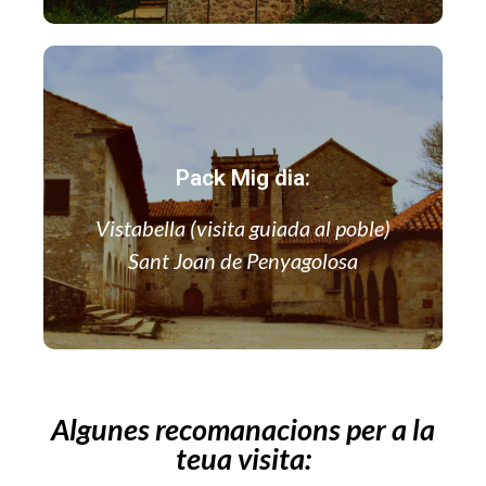
Descobreix tota la riquesa
del poble i de l'entorn
Pack Mig dia:
+ INFO
Vistabella (visita guiada al poble)
Sant Joan de Penyagolosa
Algunes recomanacions per a la
El que no et pots perdre
teua visita:
si vens a Vistabella