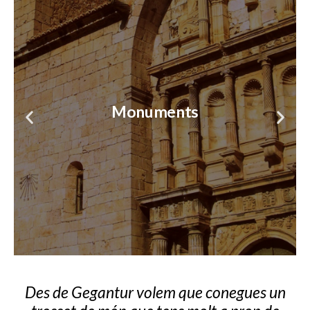
Experiències
Experiències
Experiències
Monuments
Monuments
Monuments
Cultura
Cultura
Cultura
Natura
Natura
Natura
Sabors
Sabors
Sabors
Art
Art
Art
Des de Gegantur volem que conegues un